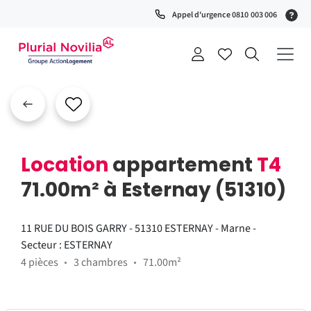
(S
Appel d'urgence 0810 003 006
0
t
+
a
Location
appartement
T4
71.00m² à Esternay (51310)
11 RUE DU BOIS GARRY - 51310 ESTERNAY - Marne -
Secteur : ESTERNAY
4 pièces
3 chambres
71.00m²