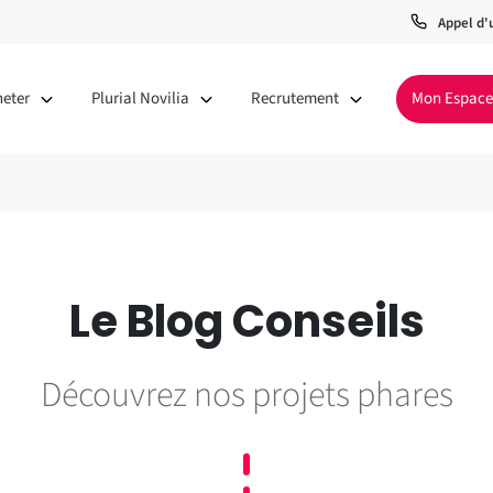
Appel d'
heter
Plurial Novilia
Recrutement
Mon Espace
Le Blog Conseils
Découvrez nos projets phares