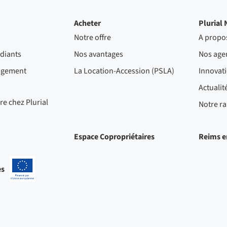
Acheter
Plurial 
Notre offre
A propo
diants
Nos avantages
Nos age
ogement
La Location-Accession (PSLA)
Innovat
Actualit
re chez Plurial
Notre ra
Espace Copropriétaires
Reims e
es
-
Projets
cofinancés
par
l'Union
européenne