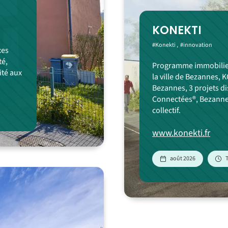
KONEKTI
#Konekti
#innovation
xes
té,
Programme immobilier 
ité aux
la ville de Bezannes,
Bezannes, 3 projets di
Connectées®, Bezanne
collectif.
www.konekti.fr
août 2026
T