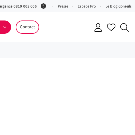
urgence 0810 003 006
(Service
Presse
Espace Pro
Le Blog Conseils
0,06 €
ttc/min
Contact
+ prix
appel)