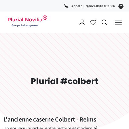
(S
Appel d'urgence 0810 003 006
0
t
+
a
Plurial #colbert
L'ancienne caserne Colbert - Reims
Un nouveau quartier, entre histoire et modernité...