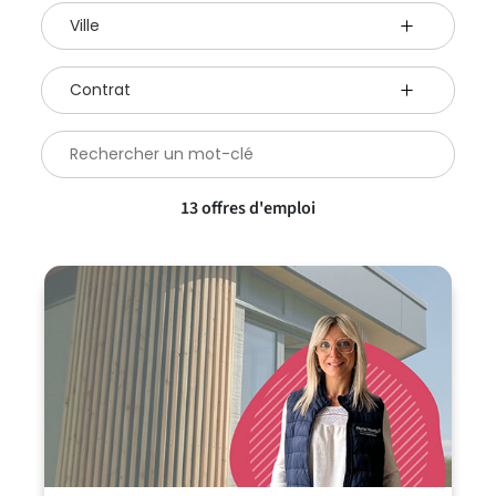
Filtres
Filtrer
par
de
ville
Filtrer
recherche
par
des
type
Rechercher
offres
de
une
contrat
d'emploi
offre
13
offre
s
d'emploi