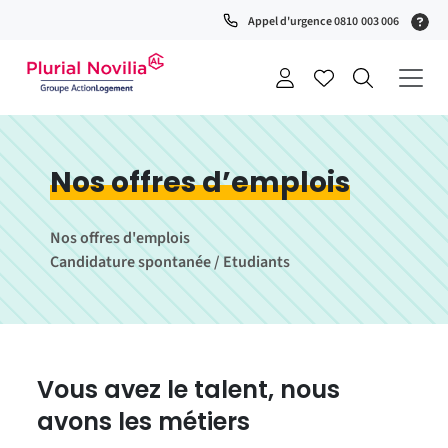
Fenêtre
(S
Appel d'urgence 0810 003 006
de
0
t
chat
+
a
Nos offres d’emplois
Nos offres d'emplois
Candidature spontanée / Etudiants
Vous avez le talent, nous
avons les métiers