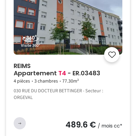
Visite 360°
REIMS
Appartement
T4
- ER.03483
4 pièces
3 chambres
77.30m²
030 RUE DU DOCTEUR BETTINGER - Secteur :
ORGEVAL
489.6 €
/ mois cc*