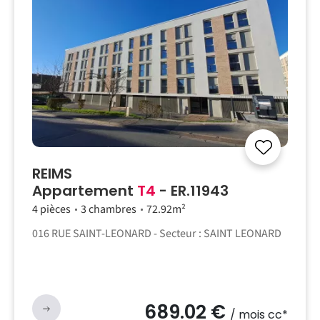
REIMS
Appartement
T4
- ER.11943
4 pièces
3 chambres
72.92m²
016 RUE SAINT-LEONARD - Secteur : SAINT LEONARD
689.02 €
/ mois cc*