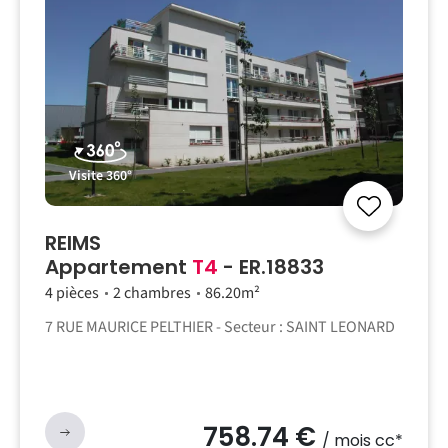
Visite 360°
REIMS
Appartement
T4
- ER.18833
4 pièces
2 chambres
86.20m²
7 RUE MAURICE PELTHIER - Secteur : SAINT LEONARD
758.74 €
/ mois cc*