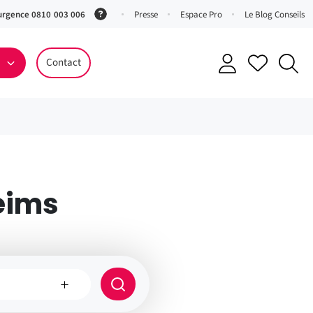
urgence 0810 003 006
(Service
Presse
Espace Pro
Le Blog Conseils
0,06 €
ttc/min
Contact
+ prix
appel)
eims
e
Rayon
de