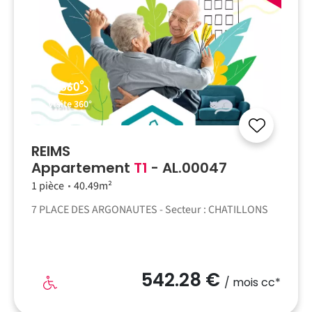
Visite 360°
REIMS
Appartement
T1
- AL.00047
1 pièce
40.49m²
7 PLACE DES ARGONAUTES - Secteur : CHATILLONS
542.28 €
/ mois cc*