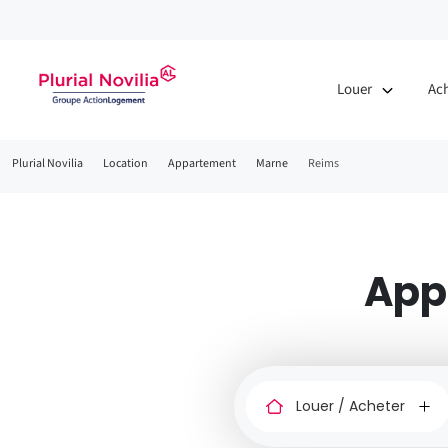
Louer
Ac
Fil
Plurial Novilia
Location
Appartement
Marne
Reims
d'Ariane
App
Louer
ou
acheter