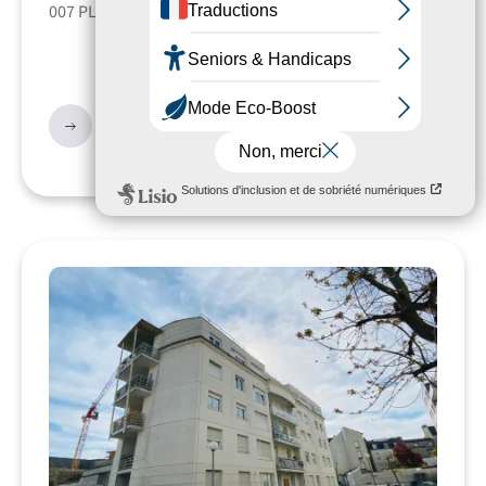
007 PLACE DES ARGONAUTES - Secteur : CHATILLONS
571.96 €
/ mois cc*