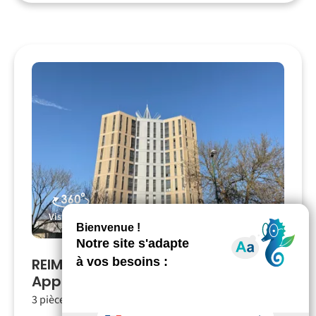
Visite 360°
REIMS
Appartement
T3
- ER.07192
3 pièces
2 chambres
66.09m²