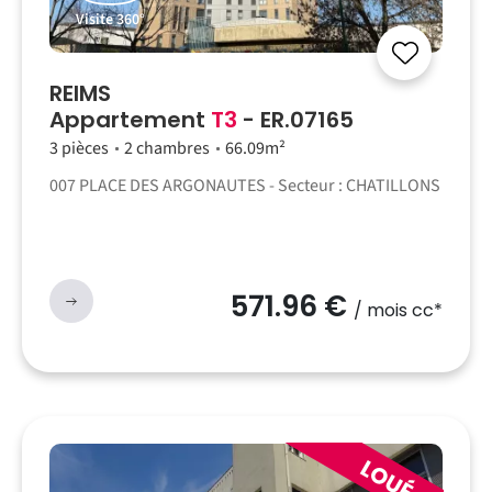
Visite 360°
REIMS
Appartement
T3
- ER.07165
3 pièces
2 chambres
66.09m²
007 PLACE DES ARGONAUTES - Secteur : CHATILLONS
571.96 €
/ mois cc*