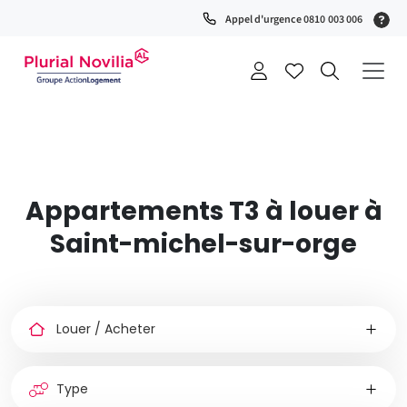
(S
Appel d'urgence 0810 003 006
0
t
+
a
Appartements T3 à louer à
Saint-michel-sur-orge
Louer
ou
acheter
Type
de