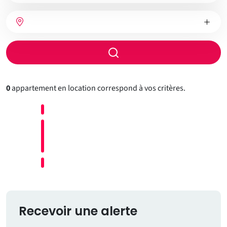
bien
Nombre
Type
Ville
de
de
chambres
chauffage
Rayon
de
recherche
0
appartement en location correspond à vos critères.
Recevoir une alerte