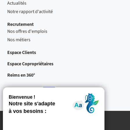
Actualités
Notre rapport d'activité
Recrutement
Nos offres d'emplois
Nos métiers
Espace Clients
Espace Copropriétaires
Reims en 360°
Nos partenaires
-
Projets
cofinancés
par
l'Union
européenne
Mentions légales