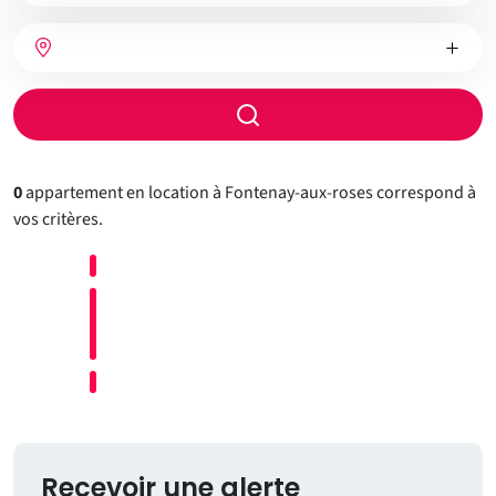
bien
Nombre
Type
Ville
de
de
chambres
chauffage
Rayon
de
recherche
0
appartement en location à Fontenay-aux-roses correspond à
vos critères.
Recevoir une alerte