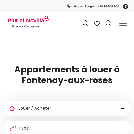
Fenêtre
(S
Appel d'urgence 0810 003 006
de
0
t
chat
+
a
Appartements à louer à
Fontenay-aux-roses
Louer
ou
acheter
Type
de