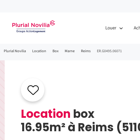
Louer
Ac
Fil
Plurial Novilia
Location
Box
Marne
Reims
ER.G0495.06071
d'Ariane
Location
box
16.95m² à Reims (51