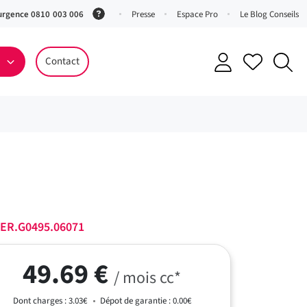
urgence 0810 003 006
(Service
Presse
Espace Pro
Le Blog Conseils
0,06 €
ttc/min
Contact
+ prix
appel)
ER.G0495.06071
49.69 €
/ mois cc*
Dont charges : 3.03€
Dépot de garantie : 0.00€