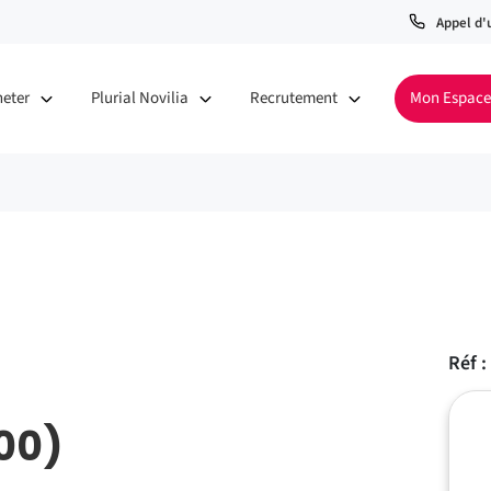
Appel d'
heter
Plurial Novilia
Recrutement
Mon Espace
Réf :
100)