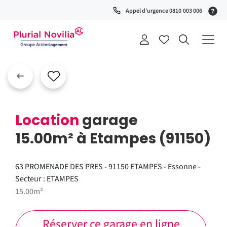
Fenêtre
(S
Appel d'urgence 0810 003 006
de
0
t
chat
+
a
Location
garage
15.00m² à Etampes (91150)
63 PROMENADE DES PRES - 91150 ETAMPES - Essonne -
Secteur : ETAMPES
15.00m²
Réserver ce garage en ligne