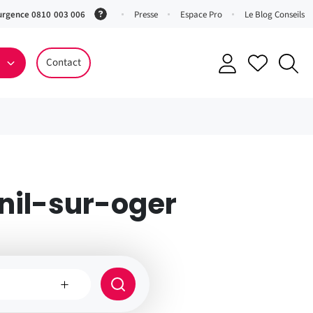
urgence 0810 003 006
(Service
Presse
Espace Pro
Le Blog Conseils
0,06 €
ttc/min
Contact
+ prix
appel)
snil-sur-oger
e
Rayon
de