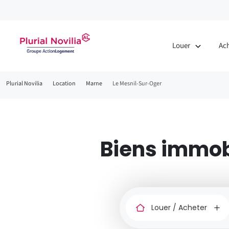
Fenêtre
de
Louer
Ac
chat
Fil
Plurial Novilia
Location
Marne
Le Mesnil-Sur-Oger
d'Ariane
Biens immobi
Louer
ou
acheter