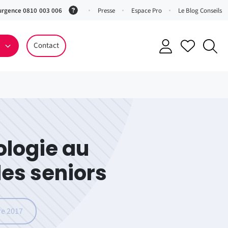
urgence 0810 003 006
(Service
Presse
Espace Pro
Le Blog Conseils
0,06 €
ttc/min
Contact
+ prix
appel)
ologie au
des seniors
e 2017