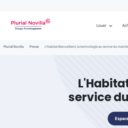
Fenêtre
de
Louer
Ac
chat
Fil
Plurial Novilia
Presse
L'Habitat Bienveillant, la technologie au service du mainti
d'Ariane
L'Habita
service du
Espace