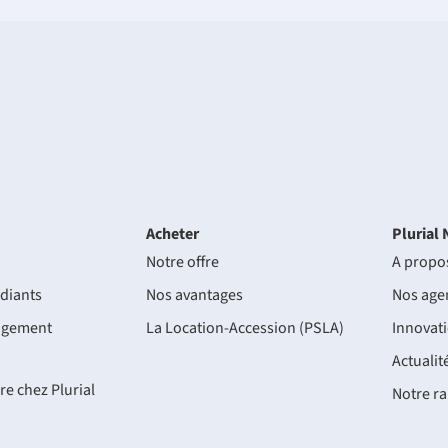
Acheter
Plurial 
Notre offre
A propo
diants
Nos avantages
Nos age
ogement
La Location-Accession (PSLA)
Innovat
Actualit
re chez Plurial
Notre ra