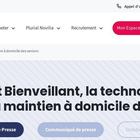
Appel d'
heter
Plurial Novilia
Recrutement
Mon Espace
en à domicile des seniors
t Bienveillant, la techn
 maintien à domicile 
 Presse
Communiqué de presse
Octobr