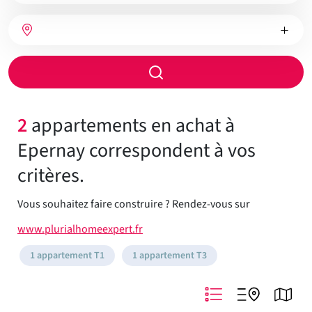
bien
Nombre
Type
Ville
de
de
chambres
chauffage
Rayon
de
recherche
2
appartements en achat à
Epernay correspondent à vos
critères.
Vous souhaitez faire construire ? Rendez-vous sur
www.plurialhomeexpert.fr
1 appartement T1
1 appartement T3