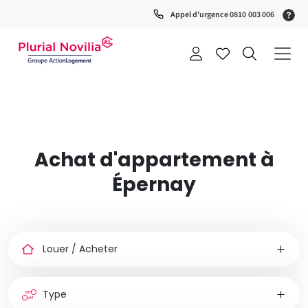
(S
Appel d'urgence 0810 003 006
0
t
+
a
Achat d'appartement à
Épernay
Louer
ou
acheter
Type
de