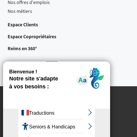
Nos offres d'emplois
Nos métiers
Espace Clients
Espace Copropriétaires
Reims en 360°
Nos partenaires
-
Projets
cofinancés
par
l'Union
européenne
Mentions légales
Crédits
Protection des données à caractère personnel
Politique de gestion des cookies