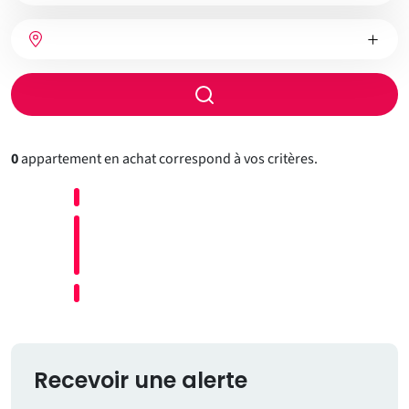
bien
Nombre
Type
Ville
de
de
chambres
chauffage
Rayon
de
recherche
0
appartement en achat correspond à vos critères.
Recevoir une alerte