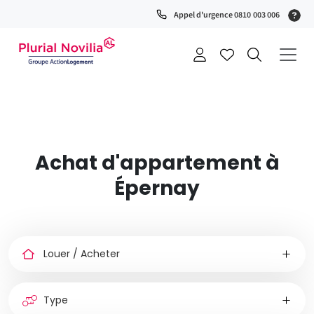
Fenêtre
(S
Appel d'urgence 0810 003 006
de
0
t
chat
+
a
Achat d'appartement à
Épernay
Louer
ou
acheter
Type
de