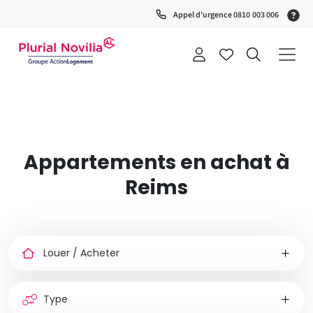
Fenêtre
(S
Appel d'urgence 0810 003 006
de
0
t
chat
+
a
Appartements en achat à
Reims
Louer
ou
acheter
Type
de