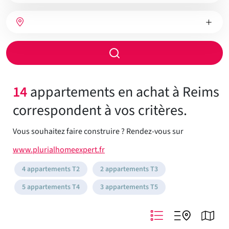
bien
Nombre
Type
Ville
de
de
chambres
chauffage
Rayon
de
recherche
14
appartements en achat à Reims
correspondent à vos critères.
Vous souhaitez faire construire ? Rendez-vous sur
www.plurialhomeexpert.fr
4 appartements T2
2 appartements T3
5 appartements T4
3 appartements T5