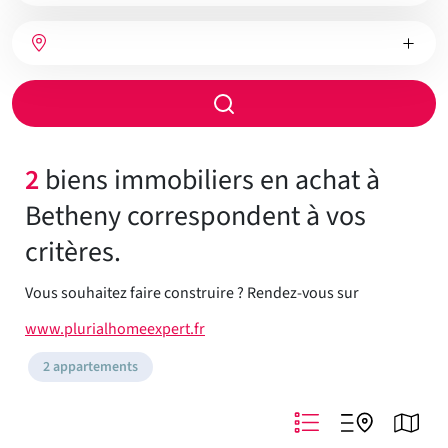
bien
Nombre
Type
Ville
de
de
chambres
chauffage
Rayon
de
recherche
2
biens immobiliers en achat à
Betheny correspondent à vos
critères.
Vous souhaitez faire construire ? Rendez-vous sur
www.plurialhomeexpert.fr
2 appartements