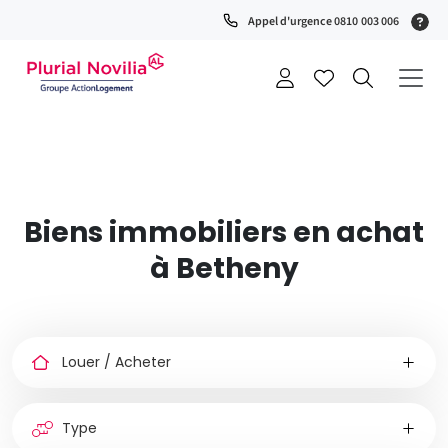
Fenêtre
(S
Appel d'urgence 0810 003 006
de
0
t
chat
+
a
Biens immobiliers en achat
à Betheny
Louer
ou
acheter
Type
de