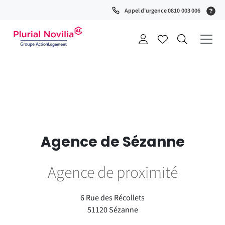
Fenêtre
(S
Appel d'urgence 0810 003 006
de
0
t
chat
+
a
Agence de Sézanne
Agence de proximité
6 Rue des Récollets
51120 Sézanne