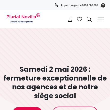
Fenêtre
(S
Appel d'urgence 0810 003 006
de
0
t
chat
+
a
Samedi 2 mai 2026 :
fermeture exceptionnelle de
nos agences et de notre
siège social