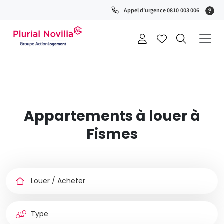
(S
Appel d'urgence 0810 003 006
0
t
+
a
Appartements à louer à
Fismes
Louer
ou
acheter
Type
de