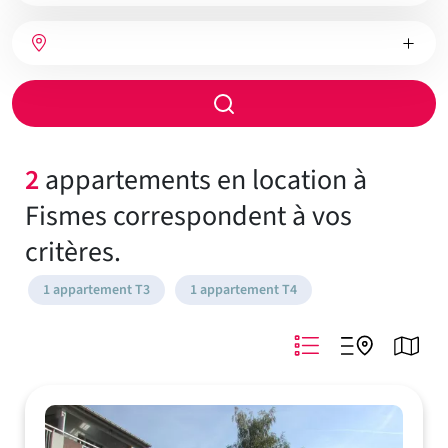
bien
Nombre
Type
Ville
de
de
chambres
chauffage
Rayon
de
recherche
2
appartements en location à
Fismes correspondent à vos
critères.
1 appartement T3
1 appartement T4