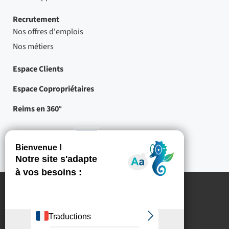
Recrutement
Nos offres d'emplois
Nos métiers
Espace Clients
Espace Copropriétaires
Reims en 360°
Nos partenaires
-
Projets
cofinancés
par
l'Union
européenne
Mentions légales
Crédits