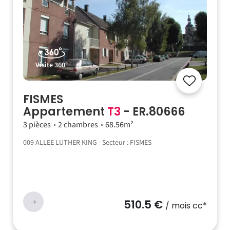
Visite 360°
FISMES
Appartement
T3
- ER.80666
3 pièces
2 chambres
68.56m²
009 ALLEE LUTHER KING - Secteur : FISMES
510.5 €
/ mois cc*