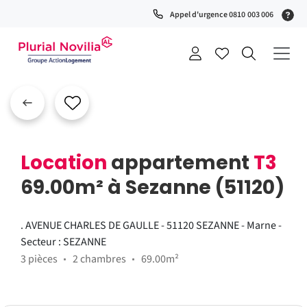
Fenêtre
(S
Appel d'urgence 0810 003 006
de
0
t
chat
+
a
Location
appartement
T3
69.00m² à Sezanne (51120)
. AVENUE CHARLES DE GAULLE - 51120 SEZANNE - Marne -
Secteur : SEZANNE
3 pièces
2 chambres
69.00m²