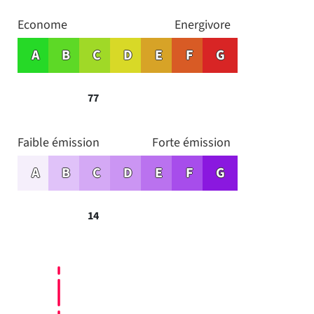
Econome
Energivore
A
B
C
D
E
F
G
77
Faible émission
Forte émission
A
B
C
D
E
F
G
14