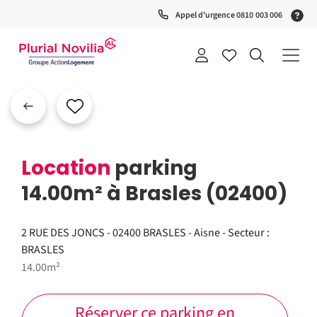
Fenêtre
(S
Appel d'urgence 0810 003 006
de
0
t
chat
+
a
Location
parking
14.00m² à Brasles (02400)
2 RUE DES JONCS - 02400 BRASLES - Aisne - Secteur :
BRASLES
14.00m²
Réserver ce parking en