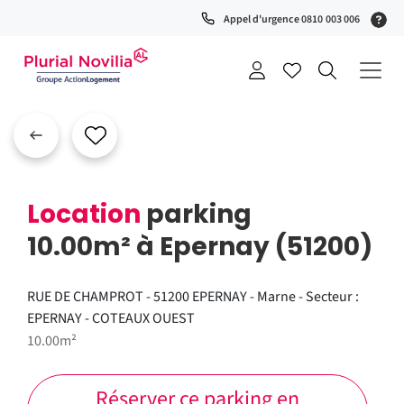
Fenêtre
(S
Appel d'urgence 0810 003 006
de
0
t
chat
+
a
Location
parking
10.00m² à Epernay (51200)
RUE DE CHAMPROT - 51200 EPERNAY - Marne - Secteur :
EPERNAY - COTEAUX OUEST
10.00m²
Réserver ce parking en