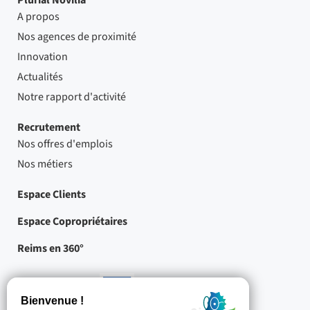
Plurial Novilia
A propos
Nos agences de proximité
Innovation
Actualités
Notre rapport d'activité
Recrutement
Nos offres d'emplois
Nos métiers
Espace Clients
Espace Copropriétaires
Reims en 360°
Nos partenaires
-
Projets