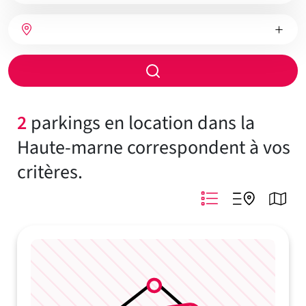
bien
Nombre
Type
Ville
de
de
chambres
chauffage
Rayon
de
recherche
2
parkings en location dans la
Haute-marne correspondent à vos
critères.