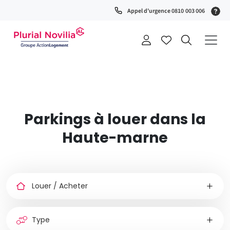
Fenêtre
(S
Appel d'urgence 0810 003 006
de
0
t
chat
+
a
Parkings à louer dans la
Haute-marne
Louer
ou
acheter
Type
de