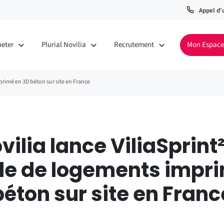
Appel d'
heter
Plurial Novilia
Recrutement
Mon Espace
primé en 3D béton sur site en France
ovilia lance ViliaSprint
e de logements impri
béton sur site en Franc