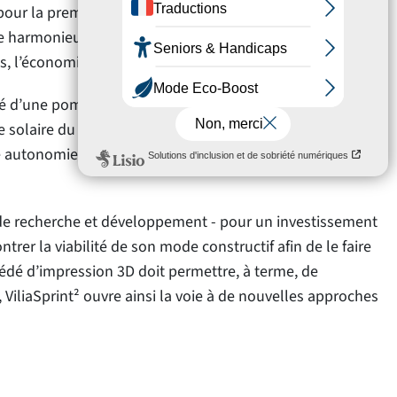
 pour la première fois en France - et le bois (employé pour
 harmonieuse, privilégiant l'utilisation du « bon matériau
es, l’économie de béton est estimée à 10 %.
d’une pompe à chaleur collective qui produira l’eau
ie solaire du professeur Timo Leukefeld, expert allemand
 autonomie globale du projet à hauteur de 60 %. Ainsi, le
x de recherche et développement - pour un investissement
er la viabilité de son mode constructif afin de le faire
cédé d’impression 3D doit permettre, à terme, de
 ViliaSprint² ouvre ainsi la voie à de nouvelles approches