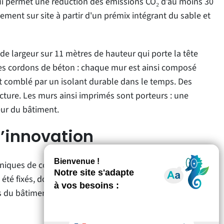
ui permet une réduction des émissions CO₂ d’au moins 30
ement sur site à partir d'un prémix intégrant du sable et
de largeur sur 11 mètres de hauteur qui porte la tête
des cordons de béton : chaque mur est ainsi composé
t comblé par un isolant durable dans le temps. Des
ucture. Les murs ainsi imprimés sont porteurs : une
eur du bâtiment.
l’innovation
chniques de construction de PERI 3D Construction qui
 été fixés, dont la diminution des déchets et des
rs du bâtiment, en réduisant drastiquement la pénibilité