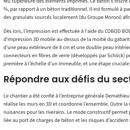
feu supérieure des éléments imprimés. Ce béton s’inscri
%, par rapport à un béton traditionnel. Il est formulé à p
des granulats sourcés localement (du Groupe Moroni) afi
Dès lors, l'impression est effectuée à l'aide du COBOD BO
d'impression 3D mobile au-dessus de la moitié du gabari
d’une peau extérieure de 8 cm et une double peau intérie
connecteurs en fibres de verre (développés par Schöck) per
première à l’échelle d’un immeuble, et une étape cruciale
Répondre aux défis du sect
Le chantier a été confié à l’entreprise générale Demathie
réalise les murs en 3D et coordonne l’ensemble. Outre la r
nuisances pour les riverains. Le mode constructif permet p
liée au port de charges de béton et les risques d’accident 