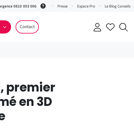
urgence 0810 003 006
(Service
Presse
Espace Pro
Le Blog Conseils
0,06 €
ttc/min
Contact
+ prix
appel)
², premier
mé en 3D
e