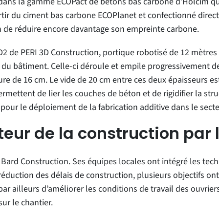
t dans la gamme ECOPact de bétons bas carbone d’Holcim q
artir du ciment bas carbone ECOPlanet et confectionné direct
n de réduire encore davantage son empreinte carbone.
D2 de PERI 3D Construction, portique robotisé de 12 mètres 
t du bâtiment. Celle-ci déroule et empile progressivement 
ure de 16 cm. Le vide de 20 cm entre ces deux épaisseurs es
mettent de lier les couches de béton et de rigidifier la str
 pour le déploiement de la fabrication additive dans le sect
eur de la construction par 
u Bard Construction. Ses équipes locales ont intégré les te
éduction des délais de construction, plusieurs objectifs ont
ar ailleurs d’améliorer les conditions de travail des ouvrie
sur le chantier.