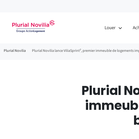
Fenêtre
de
Louer
Ac
chat
Fil
Plurial Novilia
Plurial Novilia lance ViliaSprint², premier immeuble de logements im
d'Ariane
Plurial N
immeubl