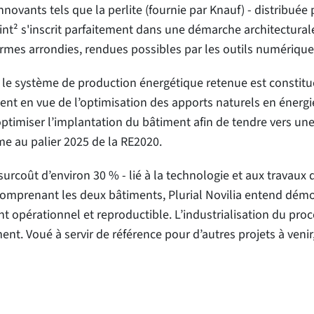
novants tels que la perlite (fournie par Knauf) - distribuée
int² s'inscrit parfaitement dans une démarche architecturale
ormes arrondies, rendues possibles par les outils numériqu
 système de production énergétique retenue est constitué 
ment en vue de l’optimisation des apports naturels en énerg
timiser l’implantation du bâtiment afin de tendre vers une
me au palier 2025 de la RE2020.
surcoût d’environ 30 % - lié à la technologie et aux travau
omprenant les deux bâtiments, Plurial Novilia entend démontr
 opérationnel et reproductible. L’industrialisation du pro
nt. Voué à servir de référence pour d’autres projets à venir,