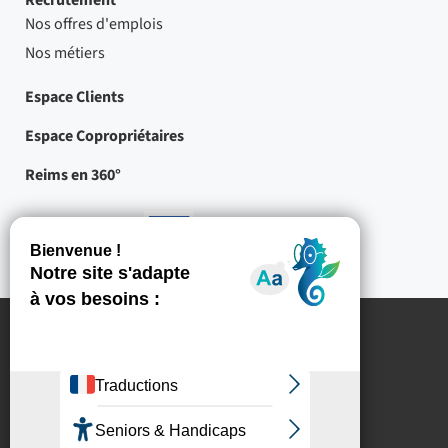
Recrutement
Nos offres d'emplois
Nos métiers
Espace Clients
Espace Copropriétaires
Reims en 360°
Nos partenaires
-
Projets
cofinancés
par
l'Union
européenne
Mentions légales
Crédits
Protection des données à caractère personnel
Politique de gestion des cookies