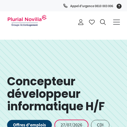
Fenêtre
(S
Appel d'urgence 0810 003 006
de
0
t
chat
+
a
Concepteur
développeur
informatique H/F
Offres d'emplois
27/07/2026
CDI