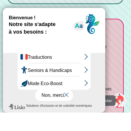
Le profil recherché
Vous êtes titulaire d'un diplôme supérieur
Bac+5 ou ingénieur
Solide expertise en conception et
développement applicatif
Bonne capacité d’analyse et de
compréhension des besoins métiers
Capacité à travailler en forte interaction avec
la MOA
Je suis là pour vous aider
Intérêt pour les enjeux du logement social
(atout apprécié)
Rigueur, autonomie et sens du service
utilisateur