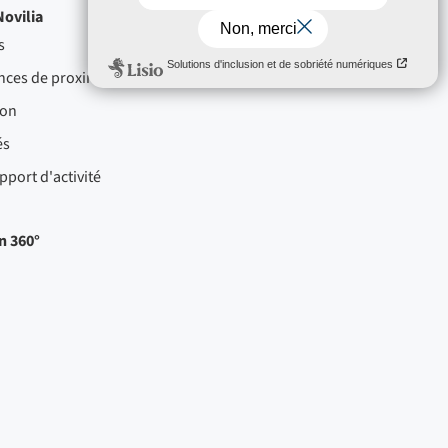
Novilia
Recrutement
s
Nos offres d'emplois
nces de proximité
Nos métiers
ion
és
pport d'activité
n 360°