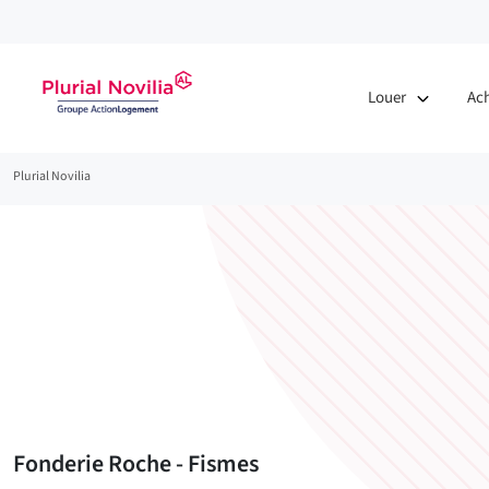
Fenêtre
de
Louer
Ac
chat
Fil
Plurial Novilia
d'Ariane
Fonderie Roche - Fismes