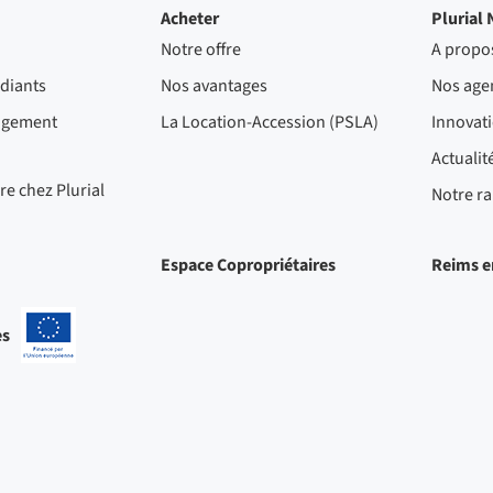
Acheter
Plurial 
Notre offre
A propo
diants
Nos avantages
Nos age
ogement
La Location-Accession (PSLA)
Innovat
Actualit
re chez Plurial
Notre ra
Espace Copropriétaires
Reims e
es
-
Projets
cofinancés
par
l'Union
européenne