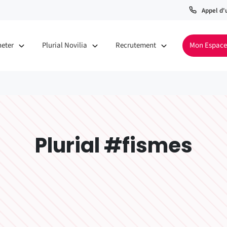
Appel d'
heter
Plurial Novilia
Recrutement
Mon Espace
Plurial #fismes