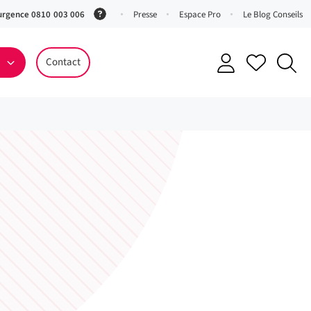
urgence 0810 003 006
(Service
Presse
Espace Pro
Le Blog Conseils
0,06 €
ttc/min
Contact
+ prix
appel)