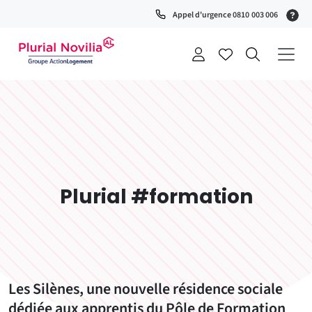
Fenêtre
(S
Appel d'urgence 0810 003 006
de
0
t
chat
+
a
Plurial #formation
Les Silènes, une nouvelle résidence sociale
dédiée aux apprentis du Pôle de Formation