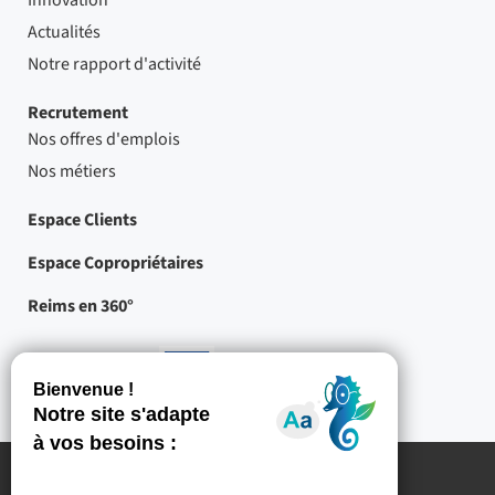
Innovation
Actualités
Notre rapport d'activité
Recrutement
Nos offres d'emplois
Nos métiers
Espace Clients
Espace Copropriétaires
Reims en 360°
Nos partenaires
-
Projets
cofinancés
par
l'Union
européenne