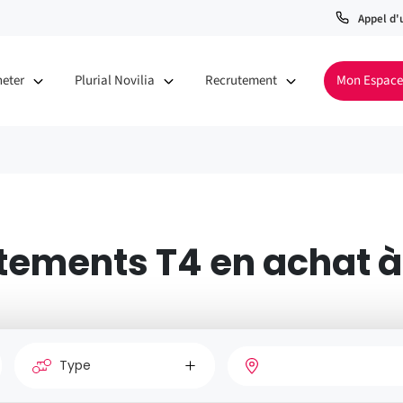
Appel d'
heter
Plurial Novilia
Recrutement
Mon Espace
tements T4 en achat à
Type
Vill
de
Nombre
Type
bien
de
de