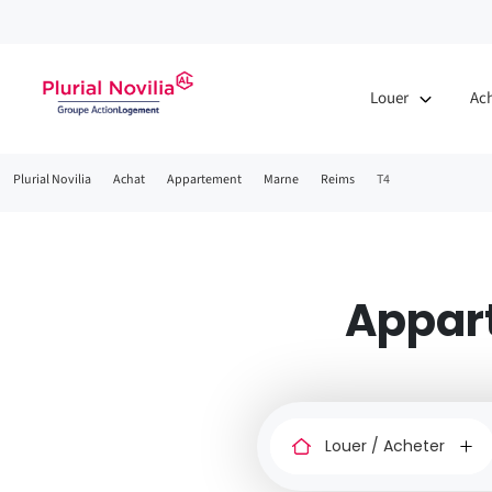
Louer
Ac
Fil
Plurial Novilia
Achat
Appartement
Marne
Reims
T4
d'Ariane
Appar
Louer
ou
acheter