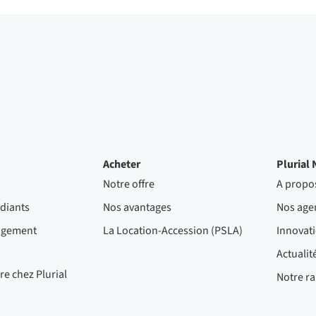
Acheter
Plurial 
Notre offre
A propo
diants
Nos avantages
Nos age
ogement
La Location-Accession (PSLA)
Innovat
Actualit
re chez Plurial
Notre ra