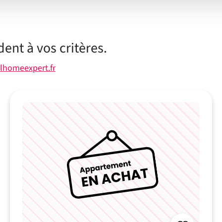
chambres
chauffage
nt à vos critères.
lhomeexpert.fr