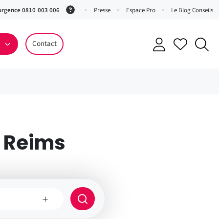
urgence 0810 003 006
(Service
Presse
Espace Pro
Le Blog Conseils
0,06 €
ttc/min
Contact
+ prix
appel)
 Reims
e
Rayon
de