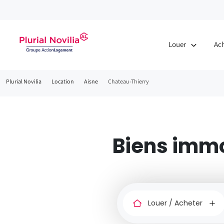
Fenêtre
de
Louer
Ac
chat
Fil
Plurial Novilia
Location
Aisne
Chateau-Thierry
d'Ariane
Biens immo
Louer
ou
acheter