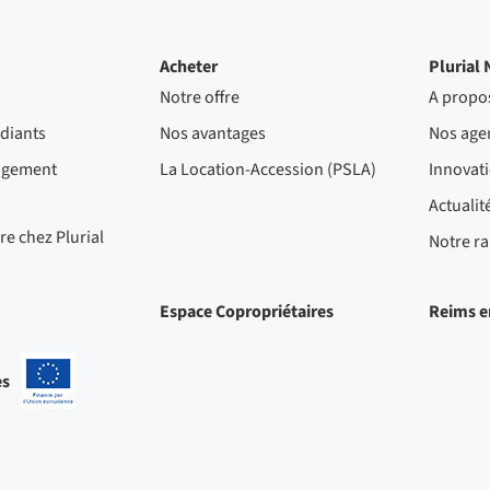
Acheter
Plurial 
Notre offre
A propo
diants
Nos avantages
Nos age
ogement
La Location-Accession (PSLA)
Innovat
Actualit
re chez Plurial
Notre ra
Espace Copropriétaires
Reims e
es
-
Projets
cofinancés
par
l'Union