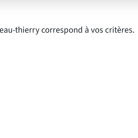
chambres
chauffage
eau-thierry correspond à vos critères.