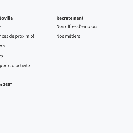
Novilia
Recrutement
s
Nos offres d'emplois
nces de proximité
Nos métiers
ion
és
pport d'activité
n 360°