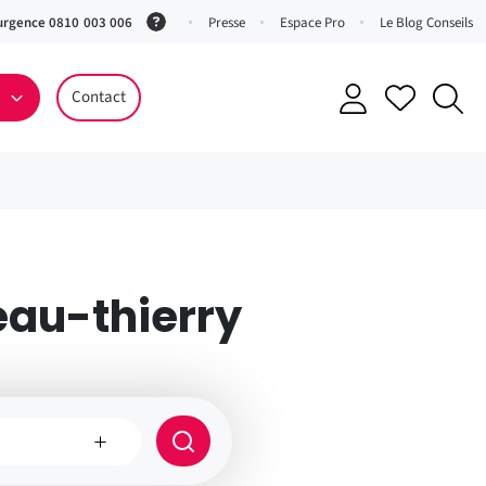
urgence 0810 003 006
(Service
Presse
Espace Pro
Le Blog Conseils
0,06 €
ttc/min
Contact
+ prix
appel)
eau-thierry
e
Rayon
de