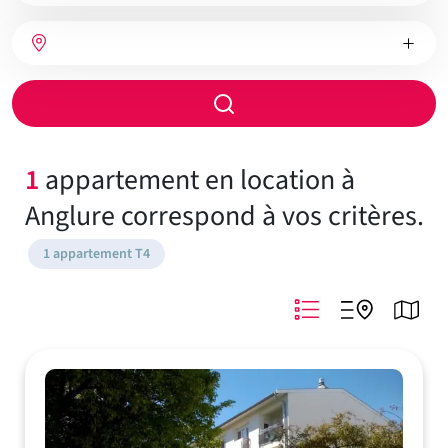
bien
Nombre
Type
Ville
de
de
chambres
chauffage
Rayon
de
recherche
1
appartement en location à
Anglure correspond à vos critères.
1 appartement T4