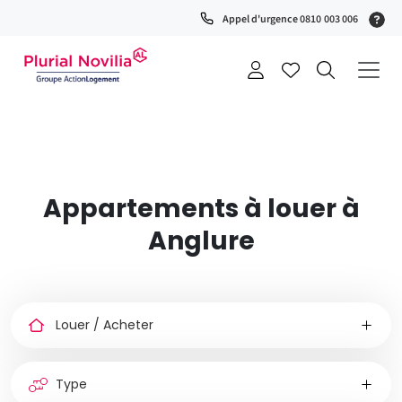
(S
Appel d'urgence 0810 003 006
0
t
+
a
Appartements à louer à
Anglure
Louer
ou
acheter
Type
de