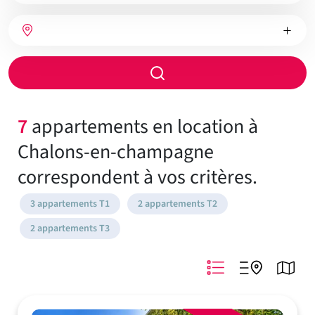
bien
Nombre
Type
Ville
de
de
chambres
chauffage
Rayon
de
recherche
7
appartements en location à
Chalons-en-champagne
correspondent à vos critères.
3 appartements T1
2 appartements T2
2 appartements T3