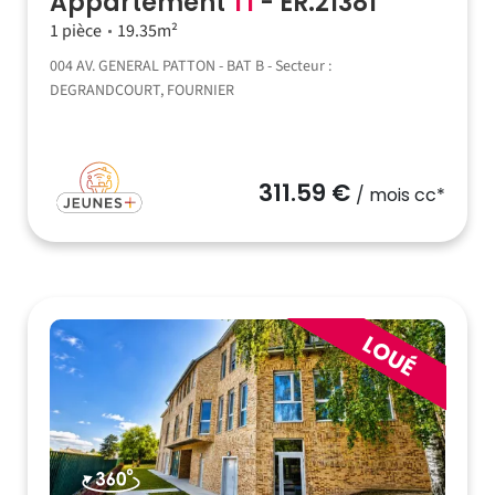
Appartement
T1
- ER.21381
1 pièce
19.35m²
004 AV. GENERAL PATTON - BAT B - Secteur :
DEGRANDCOURT, FOURNIER
311.59 €
/ mois cc*