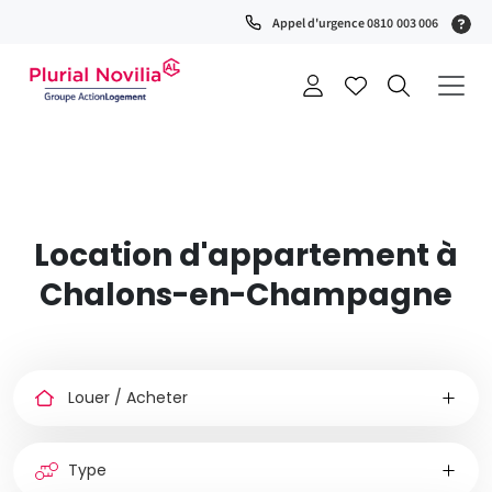
Fenêtre
(S
Appel d'urgence 0810 003 006
de
0
t
chat
+
a
Location d'appartement à
Chalons-en-Champagne
Louer
ou
acheter
Type
de