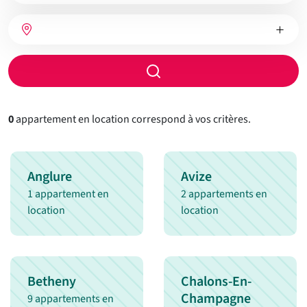
bien
Nombre
Type
Ville
de
de
chambres
chauffage
Rayon
de
recherche
0
appartement en location correspond à vos critères.
Anglure
Avize
1 appartement en
2 appartements en
location
location
Betheny
Chalons-En-
Champagne
9 appartements en