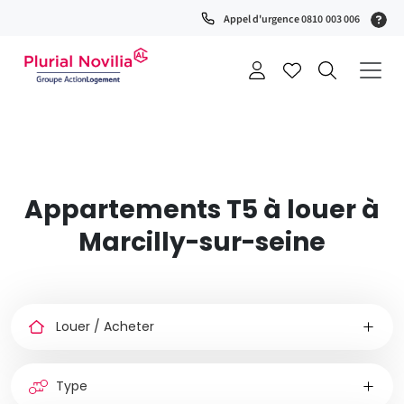
Fenêtre
(S
Appel d'urgence 0810 003 006
de
0
t
chat
+
a
Appartements T5 à louer à
Marcilly-sur-seine
Louer
ou
acheter
Type
de