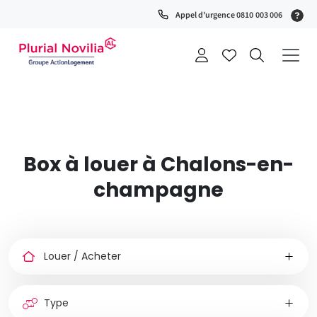
Fenêtre
(S
Appel d'urgence 0810 003 006
de
0
t
chat
+
a
Box à louer à Chalons-en-
champagne
Louer
ou
acheter
Type
de