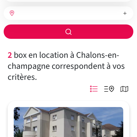
bien
Nombre
Type
Ville
de
de
chambres
chauffage
Rayon
de
recherche
2
box en location à Chalons-en-
champagne correspondent à vos
critères.