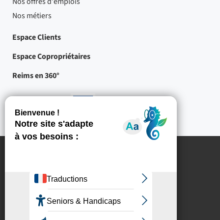
Nos offres d'emplois
Nos métiers
Espace Clients
Espace Copropriétaires
Reims en 360°
Nos partenaires
-
Projets
cofinancés
par
l'Union
européenne
Mentions légales
Crédits
Protection des données à caractère personnel
Politique de gestion des cookies
Accessibilité : partiellement conforme