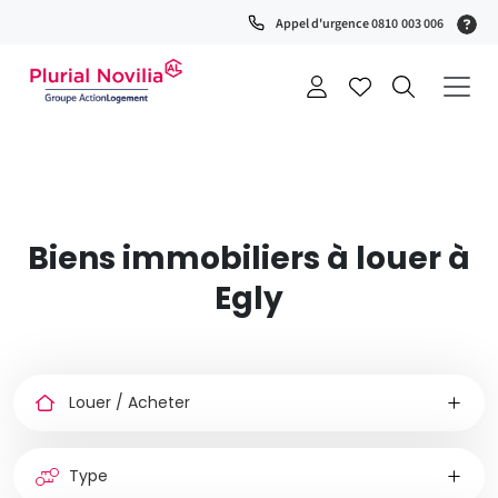
Fenêtre
(S
Appel d'urgence 0810 003 006
de
0
t
chat
+
a
Biens immobiliers à louer à
Egly
Louer
ou
acheter
Type
de