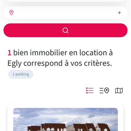
bien
Nombre
Type
Ville
de
de
chambres
chauffage
Rayon
de
recherche
1
bien immobilier en location à
Egly correspond à vos critères.
1 parking