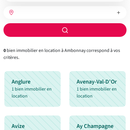
bien
Nombre
Type
Ville
de
de
chambres
chauffage
Rayon
de
recherche
0
bien immobilier en location à Ambonnay correspond à vos
critères.
Anglure
Avenay-Val-D'Or
1 bien immobilier en
1 bien immobilier en
location
location
Avize
Ay Champagne