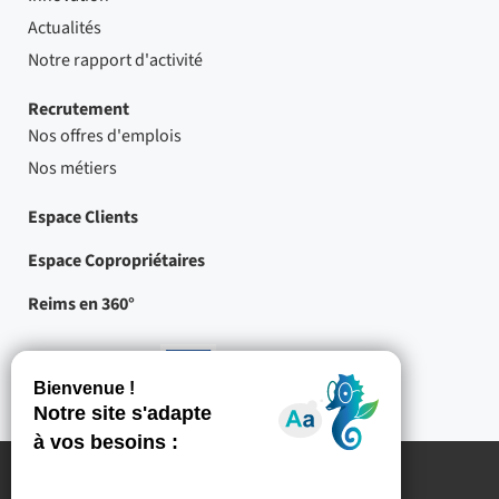
Actualités
Notre rapport d'activité
Recrutement
Nos offres d'emplois
Nos métiers
Espace Clients
Espace Copropriétaires
Reims en 360°
Nos partenaires
-
Projets
cofinancés
par
l'Union
européenne