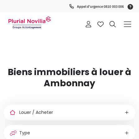
Fenêtre
(S
Appel d'urgence 0810 003 006
de
0
t
chat
+
a
Biens immobiliers à louer à
Ambonnay
Louer
ou
acheter
Type
de