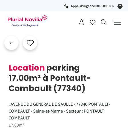
(S
Appel d'urgence 0810 003 006
0
t
+
a
Location
parking
17.00m² à Pontault-
Combault (77340)
. AVENUE DU GENERAL DE GAULLE - 77340 PONTAULT-
COMBAULT - Seine-et-Marne - Secteur : PONTAULT
COMBAULT
17.00m²