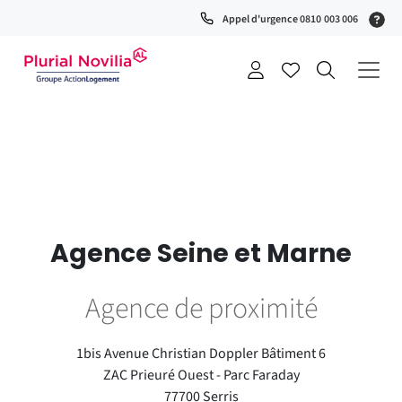
Fenêtre
(S
Appel d'urgence 0810 003 006
de
0
t
chat
+
a
Agence Seine et Marne
Agence de proximité
1bis Avenue Christian Doppler Bâtiment 6
ZAC Prieuré Ouest - Parc Faraday
77700 Serris