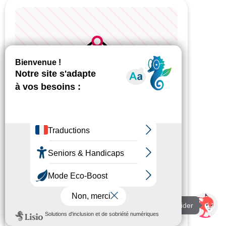
VARREDDES
Parking - ER.G1799.01028
11.50m²
101 RUE VICTOR CLAIRET - Secteur : VARREDDES
Je suis là pour vous aider