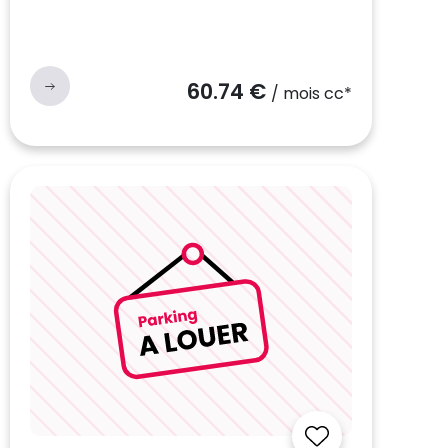
60.74 €
/ mois cc*