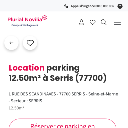
(S
Appel d'urgence 0810 003 006
0
t
+
a
Location
parking
12.50m² à Serris (77700)
1 RUE DES SCANDINAVES - 77700 SERRIS - Seine-et-Marne
- Secteur : SERRIS
12.50m²
Réserver ce parking en