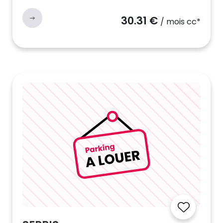
30.31 €
/ mois cc*