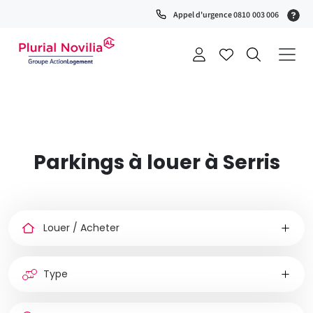
Fenêtre
(S
Appel d'urgence 0810 003 006
de
0
t
chat
+
a
Parkings à louer à Serris
Louer
ou
acheter
Type
de
bien
Nombre
Type
Ville