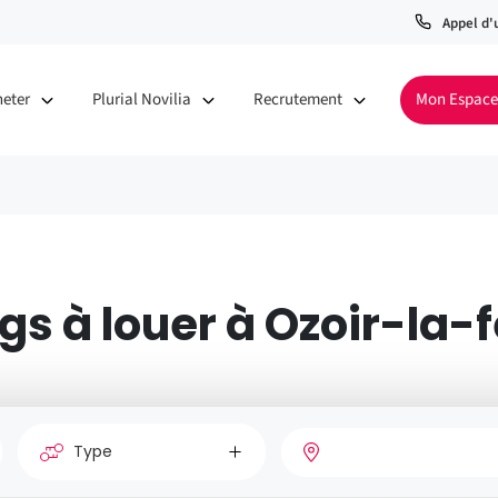
Appel d'
heter
Plurial Novilia
Recrutement
Mon Espace
gs à louer à Ozoir-la-f
Type
Vill
de
Nombre
Type
bien
de
de