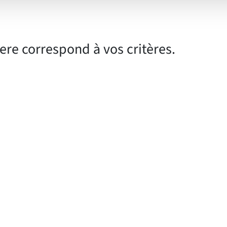
chambres
chauffage
iere correspond à vos critères.