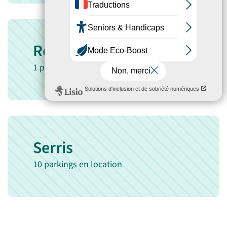
Roissy-En-Brie
1 parking en location
Serris
10 parkings en location