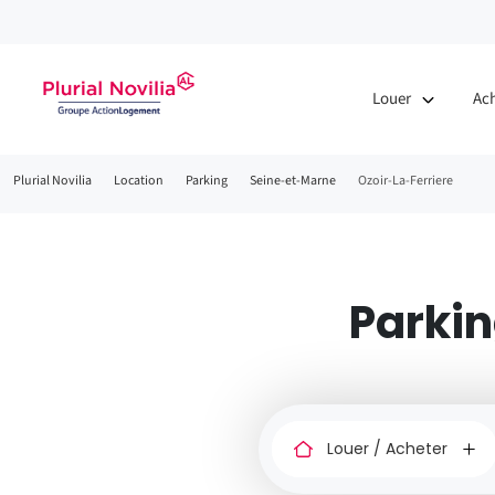
Louer
Ac
Fil
Plurial Novilia
Location
Parking
Seine-et-Marne
Ozoir-La-Ferriere
d'Ariane
Parkin
Louer
ou
acheter