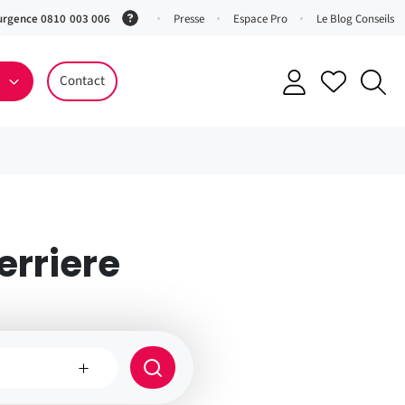
urgence 0810 003 006
(Service
Presse
Espace Pro
Le Blog Conseils
0,06 €
ttc/min
Contact
+ prix
appel)
erriere
e
Rayon
de