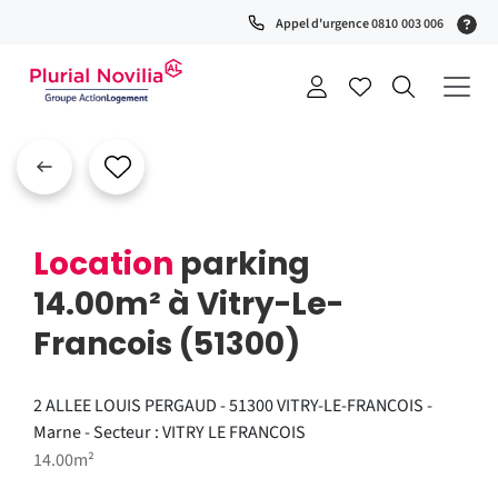
Fenêtre
(S
Appel d'urgence 0810 003 006
de
0
t
chat
+
a
Location
parking
14.00m² à Vitry-Le-
Francois (51300)
2 ALLEE LOUIS PERGAUD - 51300 VITRY-LE-FRANCOIS -
Marne - Secteur : VITRY LE FRANCOIS
14.00m²