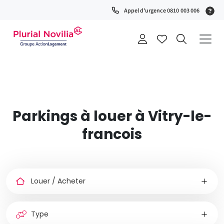
Fenêtre
(S
Appel d'urgence 0810 003 006
de
0
t
chat
+
a
Parkings à louer à Vitry-le-
francois
Louer
ou
acheter
Type
de