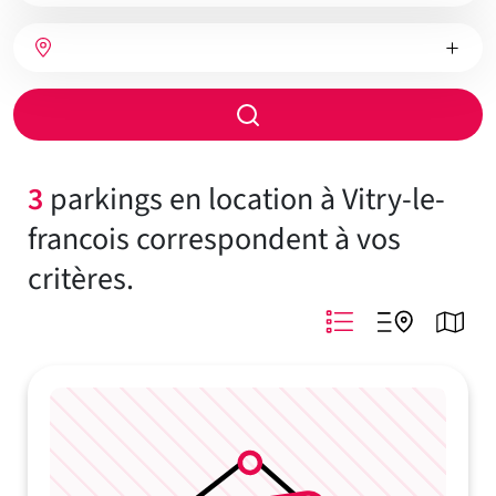
bien
Nombre
Type
Ville
de
de
chambres
chauffage
Rayon
de
recherche
3
parkings en location à Vitry-le-
francois correspondent à vos
critères.