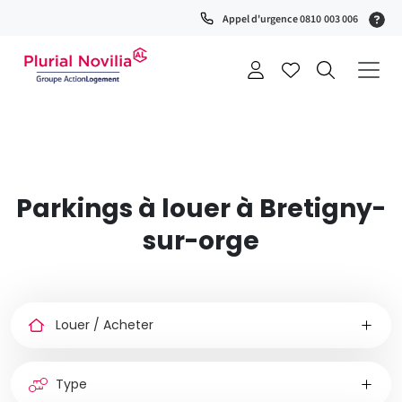
(S
Appel d'urgence 0810 003 006
0
t
+
a
Parkings à louer à Bretigny-
sur-orge
Louer
ou
acheter
Type
de