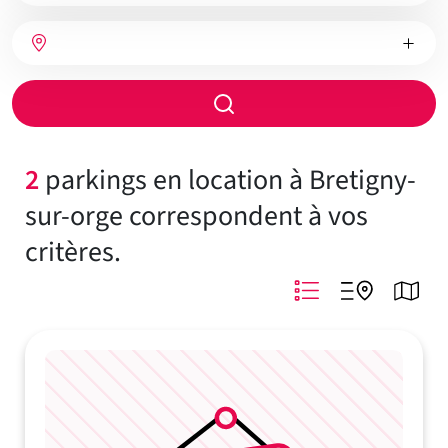
bien
Nombre
Type
Ville
de
de
chambres
chauffage
Rayon
de
recherche
2
parkings en location à Bretigny-
sur-orge correspondent à vos
critères.