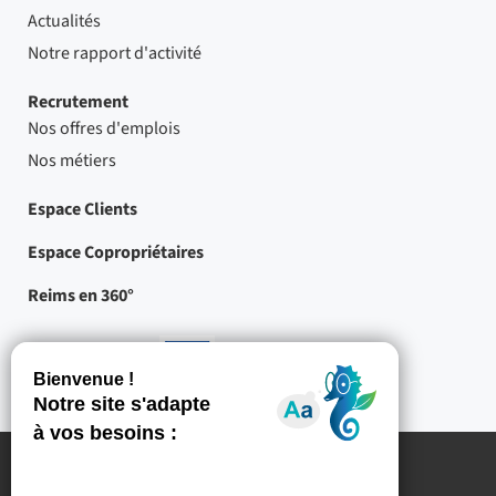
Actualités
Notre rapport d'activité
Recrutement
Nos offres d'emplois
Nos métiers
Espace Clients
Espace Copropriétaires
Reims en 360°
Nos partenaires
-
Projets
cofinancés
par
l'Union
européenne