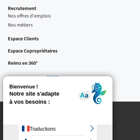
Recrutement
Nos offres d'emplois
Nos métiers
Espace Clients
Espace Copropriétaires
Reims en 360°
Nos partenaires
-
Projets
cofinancés
par
l'Union
européenne
Mentions légales
Crédits
Protection des données à caractère personnel