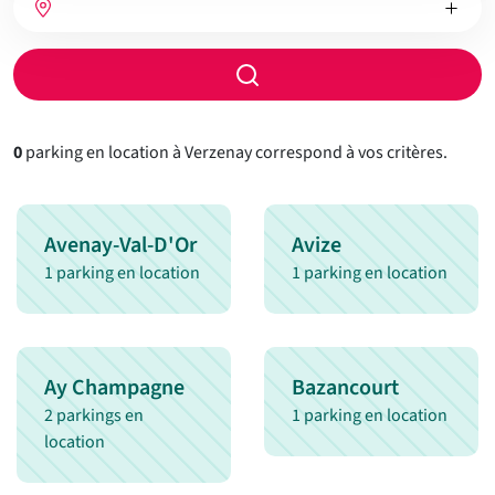
de
de
chambres
chauffage
Rayon
de
recherche
0
parking en location à Verzenay correspond à vos critères.
Avenay-Val-D'Or
Avize
1 parking en location
1 parking en location
Ay Champagne
Bazancourt
2 parkings en
1 parking en location
location