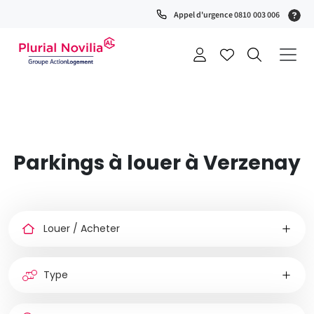
Fenêtre
(S
Appel d'urgence 0810 003 006
de
0
t
chat
+
a
Parkings à louer à Verzenay
Louer
ou
acheter
Type
de
bien
Nombre
Type
Ville