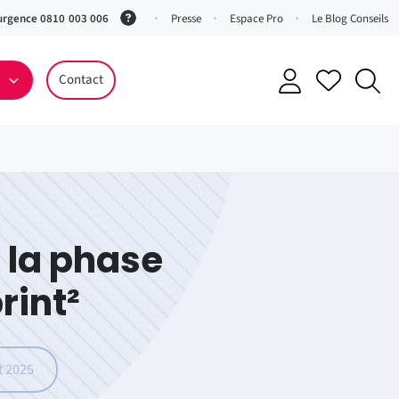
urgence 0810 003 006
(Service
Presse
Espace Pro
Le Blog Conseils
0,06 €
ttc/min
Contact
+ prix
appel)
e la phase
rint²
t 2025