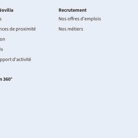
Novilia
Recrutement
s
Nos offres d'emplois
nces de proximité
Nos métiers
ion
és
pport d'activité
n 360°