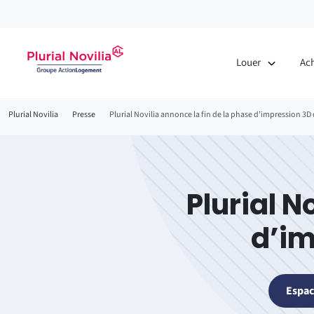
Louer
Ac
Fil
Plurial Novilia
Presse
Plurial Novilia annonce la fin de la phase d’impression 3D 
d'Ariane
Plurial N
d’im
Espac