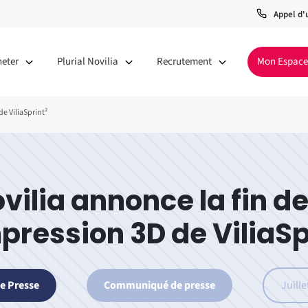
Appel d'
heter
Plurial Novilia
Recrutement
Mon Espace
de ViliaSprint²
ovilia annonce la fin d
pression 3D de ViliaSp
e Presse
Communiqué de presse
Juille