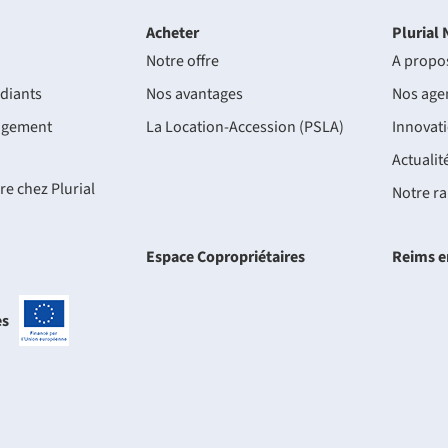
Acheter
Plurial 
Notre offre
A propo
diants
Nos avantages
Nos age
ogement
La Location-Accession (PSLA)
Innovat
Actualit
re chez Plurial
Notre ra
Espace Copropriétaires
Reims e
es
-
Projets
cofinancés
par
l'Union
européenne