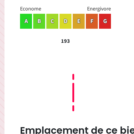
Econome
Energivore
A
B
C
D
E
F
G
193
Emplacement de ce bie