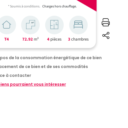
* Soumis à conditions.
Charges hors chauffage.
T4
72.92
m²
4
pièces
3
chambres
opos de la consommation énergétique de ce bien
acement de ce bien et de ses commodités
ce à contacter
iens pourraient vous intéresser