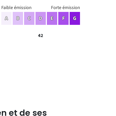
Faible émission
Forte émission
A
B
C
D
E
F
G
42
n et de ses