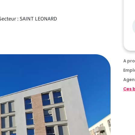
Secteur : SAINT LEONARD
A pr
Empl
Agen
Ces b