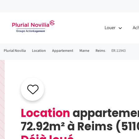
Fenêtre
de
Louer
Ac
chat
Fil
Plurial Novilia
Location
Appartement
Marne
Reims
ER.11943
d'Ariane
Location
apparteme
72.92m² à Reims (51