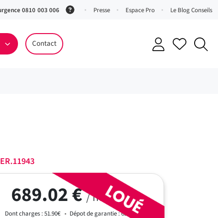
urgence 0810 003 006
(Service
Presse
Espace Pro
Le Blog Conseils
0,06 €
ttc/min
Contact
+ prix
appel)
ER.11943
689.02 €
/ mois cc*
Dont charges : 51.90€
Dépot de garantie : 637.12€