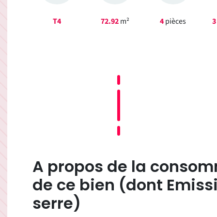
T4
72.92
m²
4
pièces
3
A propos de la consom
de ce bien (dont Emissi
serre)