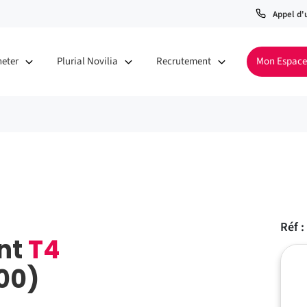
Appel d'
heter
Plurial Novilia
Recrutement
Mon Espace
Réf :
nt
T4
100)