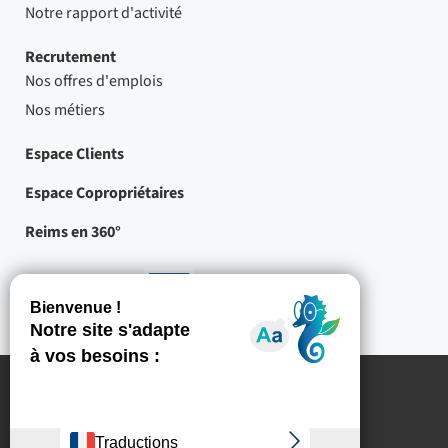
Notre rapport d'activité
Recrutement
Nos offres d'emplois
Nos métiers
Espace Clients
Espace Copropriétaires
Reims en 360°
Nos partenaires
-
Projets
cofinancés
par
l'Union
européenne
Mentions légales
Crédits