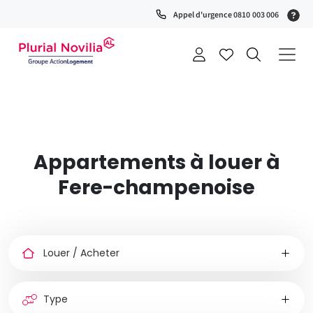
Fenêtre
(S
Appel d'urgence 0810 003 006
de
0
t
chat
+
a
Appartements à louer à
Fere-champenoise
Louer
ou
acheter
Type
de