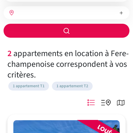
bien
Nombre
Type
Ville
de
de
chambres
chauffage
Rayon
de
recherche
2
appartements en location à Fere-
champenoise correspondent à vos
critères.
1 appartement T1
1 appartement T2