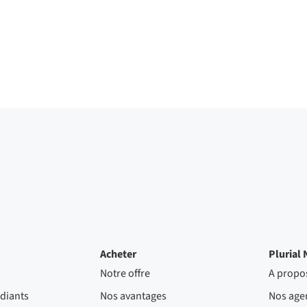
Acheter
Plurial 
Notre offre
A propo
diants
Nos avantages
Nos age