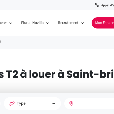
Appel d'
heter
Plurial Novilia
Recrutement
Mon Espace
2
T2 à louer à Saint-br
Type
Vill
de
Nombre
Type
bien
de
de