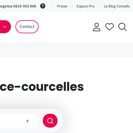
urgence 0810 003 006
(Service
Presse
Espace Pro
Le Blog Conseils
0,06 €
ttc/min
Contact
+ prix
appel)
ice-courcelles
e
Rayon
de