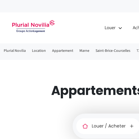
Louer
Ac
Fil
Plurial Novilia
Location
Appartement
Marne
Saint-Brice-Courcelles
T
d'Ariane
Appartements 
Louer
ou
acheter