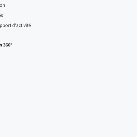
ion
és
pport d'activité
n 360°