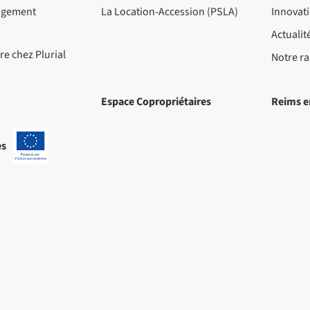
ogement
La Location-Accession (PSLA)
Innovat
Actualit
re chez Plurial
Notre ra
Espace Copropriétaires
Reims e
es
-
Projets
cofinancés
par
l'Union
européenne