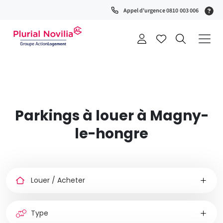
Fenêtre
(S
Appel d'urgence 0810 003 006
de
0
t
chat
+
a
Parkings à louer à Magny-
le-hongre
Louer
ou
acheter
Type
de