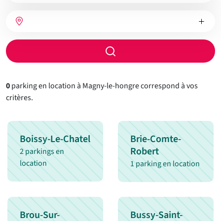
bien
Nombre
Type
Ville
de
de
chambres
chauffage
Rayon
de
recherche
0
parking en location à Magny-le-hongre correspond à vos
critères.
Boissy-Le-Chatel
Brie-Comte-
Robert
2 parkings en
location
1 parking en location
Brou-Sur-
Bussy-Saint-